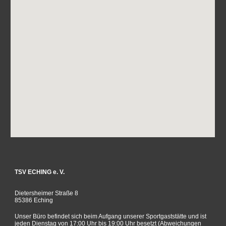
TSV ECHING e. V.
Dietersheimer Straße 8
85386 Eching
Unser Büro befindet sich beim Aufgang unserer Sportgaststätte und ist
jeden Dienstag von 17:00 Uhr bis 19:00 Uhr besetzt (Abweichungen